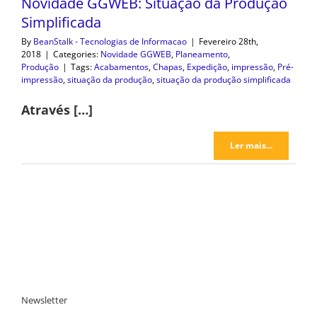
Novidade GGWEB: Situação da Produção
Simplificada
By
BeanStalk - Tecnologias de Informacao
|
Fevereiro 28th,
2018
|
Categories:
Novidade GGWEB
,
Planeamento
,
Produção
|
Tags:
Acabamentos
,
Chapas
,
Expedição
,
impressão
,
Pré-
impressão
,
situação da produção
,
situação da produção simplificada
Através […]
Ler mais...
Newsletter