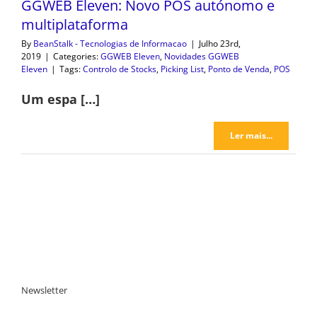
GGWEB Eleven: Novo POS autónomo e
multiplataforma
By
BeanStalk - Tecnologias de Informacao
|
Julho 23rd,
2019
|
Categories:
GGWEB Eleven
,
Novidades GGWEB
Eleven
|
Tags:
Controlo de Stocks
,
Picking List
,
Ponto de Venda
,
POS
Um espa […]
Ler mais...
Newsletter