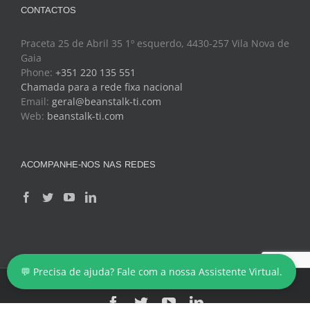
Praceta 25 de Abril 35 1º esquerdo, 4430-257 Vila Nova de
Gaia
Phone:
+351 220 135 551
Chamada para a rede fixa nacional
Email:
geral@beanstalk-ti.com
Web:
beanstalk-ti.com
ACOMPANHE-NOS NAS REDES
Copyright 2024 - BeanStalk - Tecnologias de Informação
💬 Precisa de ajuda? Fale com a nossa Assistente Virtual.
Facebook
Twitter
YouTube
LinkedIn