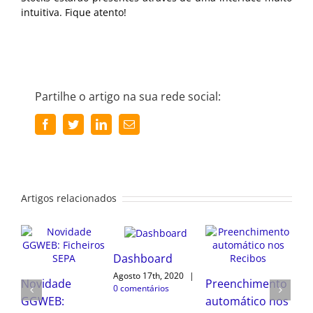
intuitiva. Fique atento!
Partilhe o artigo na sua rede social:
Facebook
Twitter
LinkedIn
Email
(necessário
mas
não
publicado)
Artigos relacionados
Novidade
rd
Arquivo de
GGWEB:
 2020
|
Preenchimento
Informação
os
Ficheiros SEPA
automático nos
Julho 3rd, 2020
|
0
Maio 11th, 2020