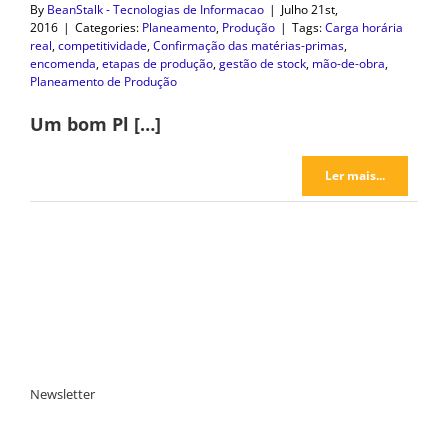
By
BeanStalk - Tecnologias de Informacao
|
Julho 21st,
2016
|
Categories:
Planeamento
,
Produção
|
Tags:
Carga horária
real
,
competitividade
,
Confirmação das matérias-primas
,
encomenda
,
etapas de produção
,
gestão de stock
,
mão-de-obra
,
Planeamento de Produção
Um bom Pl […]
Ler mais...
Newsletter