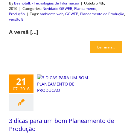
By
BeanStalk - Tecnologias de Informacao
|
Outubro 4th,
2016
|
Categories:
Novidade GGWEB
,
Planeamento
,
Produção
|
Tags:
ambiente web
,
GGWEB
,
Planeamento de Produção
,
versão 8
A versã […]
Ler mais...
21
07, 2016
3 dicas para um bom Planeamento de
Produção