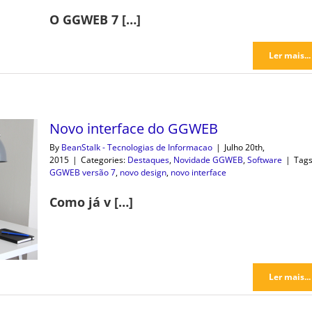
O GGWEB 7 […]
Ler mais...
Novo interface do GGWEB
By
BeanStalk - Tecnologias de Informacao
|
Julho 20th,
2015
|
Categories:
Destaques
,
Novidade GGWEB
,
Software
|
Tags
GGWEB versão 7
,
novo design
,
novo interface
Como já v […]
Ler mais...