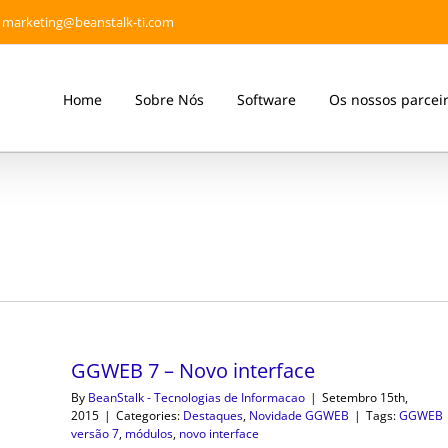
marketing@beanstalk-ti.com
Home
Sobre Nós
Software
Os nossos parcei
GGWEB 7 – Novo interface
By
BeanStalk - Tecnologias de Informacao
|
Setembro 15th,
2015
|
Categories:
Destaques
,
Novidade GGWEB
|
Tags:
GGWEB
versão 7
,
módulos
,
novo interface