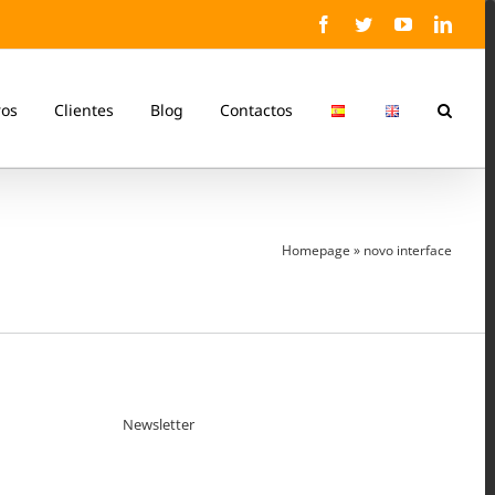
Facebook
Twitter
YouTube
Linke
ros
Clientes
Blog
Contactos
Homepage
»
novo interface
Newsletter