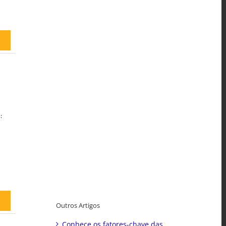
:
Outros Artigos
Conhece os fatores-chave das