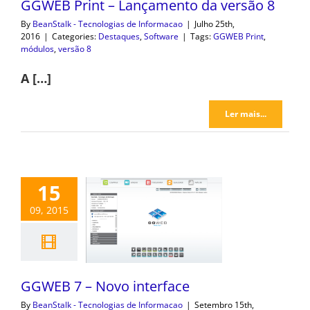
GGWEB Print – Lançamento da versão 8
By
BeanStalk - Tecnologias de Informacao
|
Julho 25th,
2016
|
Categories:
Destaques
,
Software
|
Tags:
GGWEB Print
,
módulos
,
versão 8
A […]
Ler mais...
15
09, 2015
GGWEB 7 – Novo interface
By
BeanStalk - Tecnologias de Informacao
|
Setembro 15th,