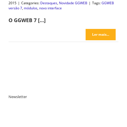
2015
|
Categories:
Destaques
,
Novidade GGWEB
|
Tags:
GGWEB
versão 7
,
módulos
,
novo interface
O GGWEB 7 […]
Ler mais...
Newsletter