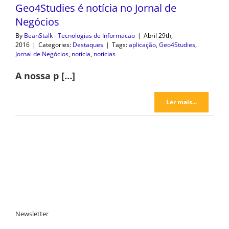
Geo4Studies é notícia no Jornal de
Negócios
By
BeanStalk - Tecnologias de Informacao
|
Abril 29th,
2016
|
Categories:
Destaques
|
Tags:
aplicação
,
Geo4Studies
,
Jornal de Negócios
,
notícia
,
notícias
A nossa p […]
Ler mais...
Newsletter