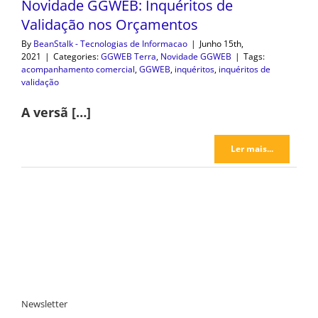
Novidade GGWEB: Inquéritos de
Validação nos Orçamentos
By
BeanStalk - Tecnologias de Informacao
|
Junho 15th,
2021
|
Categories:
GGWEB Terra
,
Novidade GGWEB
|
Tags:
acompanhamento comercial
,
GGWEB
,
inquéritos
,
inquéritos de
validação
A versã […]
Ler mais...
Newsletter