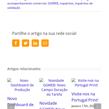
acompanhamento comercial
,
GGWEB
,
inquéritos
,
inquéritos de
validação
Partilhe o artigo na sua rede social:
Facebook
Twitter
LinkedIn
Email
(necessário
mas
não
publicado)
Artigos relacionados
Novo
Visite-nos na
Dashboard d
Portugal Print!
Produção
ade
Novidade
Janeiro 17th, 2023
|
Julho 28th, 2022