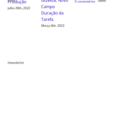
: Novo
GGWEB:
0 comentários
o
Dashboard de
ão da
Equipamentos
Setembro 20th, 2022
h, 2023
Newsletter