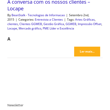
À conversa com os nossos clientes –
Locape
By
BeanStalk - Tecnologias de Informacao
|
Setembro 2nd,
2015
|
Categories:
Entrevista a Clientes
|
Tags:
Artes Gráficas
,
clientes
,
Clientes GGWEB
,
Gestão Gráfica
,
GGWEB
,
Impressão Offset
,
Locape
,
Mercado gráfico
,
PME Líder e Excelência
A
Ler mais...
Newsletter