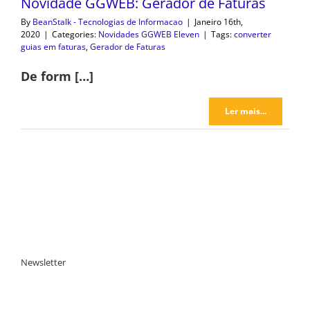
Novidade GGWEB: Gerador de Faturas
By
BeanStalk - Tecnologias de Informacao
|
Janeiro 16th,
2020
|
Categories:
Novidades GGWEB Eleven
|
Tags:
converter
guias em faturas
,
Gerador de Faturas
De form […]
Ler mais...
Newsletter