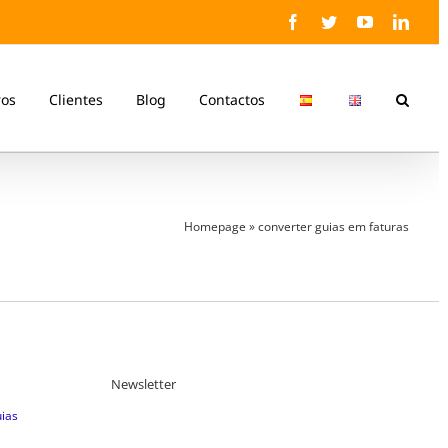
Facebook
Twitter
YouTube
Linke
ros
Clientes
Blog
Contactos
Homepage
»
converter guias em faturas
Newsletter
uias