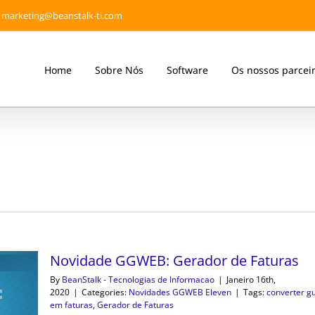
marketing@beanstalk-ti.com
Home
Sobre Nós
Software
Os nossos parcei
Novidade GGWEB: Gerador de Faturas
By
BeanStalk - Tecnologias de Informacao
|
Janeiro 16th,
2020
|
Categories:
Novidades GGWEB Eleven
|
Tags:
converter g
em faturas
,
Gerador de Faturas