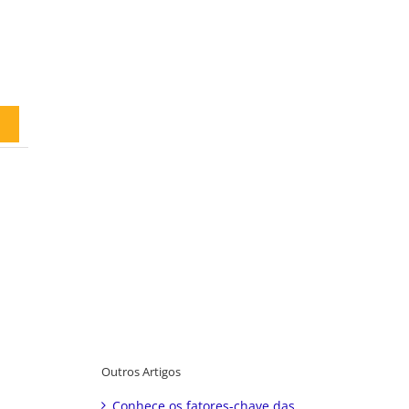
Outros Artigos
Conhece os fatores-chave das