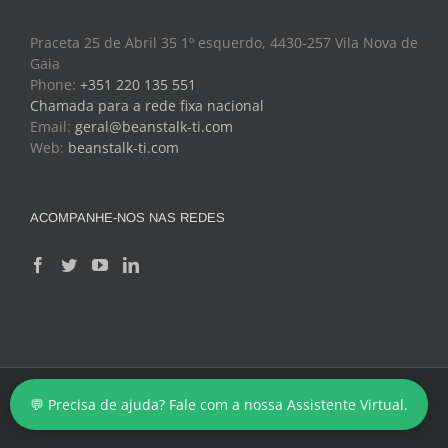
Praceta 25 de Abril 35 1º esquerdo, 4430-257 Vila Nova de
Gaia
Phone:
+351 220 135 551
Chamada para a rede fixa nacional
Email:
geral@beanstalk-ti.com
Web:
beanstalk-ti.com
ACOMPANHE-NOS NAS REDES
Copyright 2024 - BeanStalk - Tecnologias de Informação
💬 Precisa de ajuda? Fale com a nossa Assistente Virtual.
Facebook
Twitter
YouTube
LinkedIn