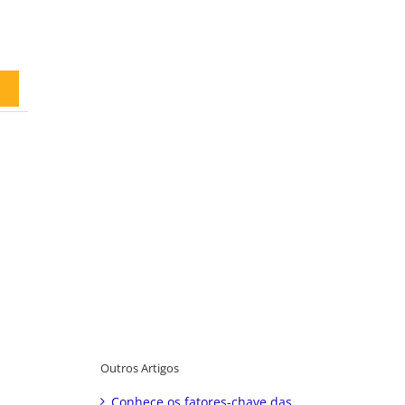
Outros Artigos
Conhece os fatores-chave das