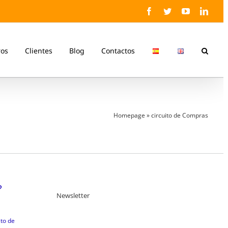
Facebook
Twitter
YouTube
Linke
ros
Clientes
Blog
Contactos
Homepage
»
circuito de Compras
?
Newsletter
to de