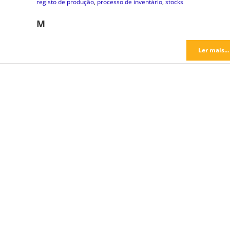
registo de produção
,
processo de inventário
,
stocks
M
Ler mais...