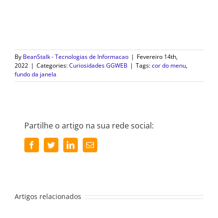
By
BeanStalk - Tecnologias de Informacao
|
Fevereiro 14th,
2022
|
Categories:
Curiosidades GGWEB
|
Tags:
cor do menu
,
fundo da janela
Partilhe o artigo na sua rede social:
Facebook
Twitter
LinkedIn
Email
(necessário
mas
não
publicado)
Artigos relacionados