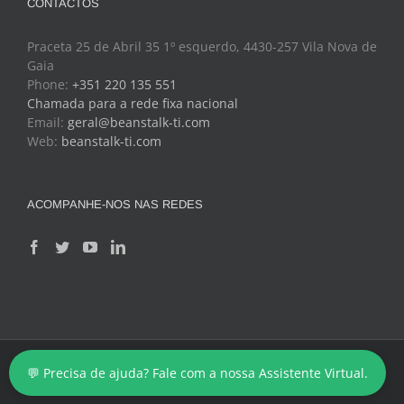
CONTACTOS
Praceta 25 de Abril 35 1º esquerdo, 4430-257 Vila Nova de
Gaia
Phone:
+351 220 135 551
Chamada para a rede fixa nacional
Email:
geral@beanstalk-ti.com
Web:
beanstalk-ti.com
ACOMPANHE-NOS NAS REDES
Copyright 2024 - BeanStalk - Tecnologias de Informação
💬 Precisa de ajuda? Fale com a nossa Assistente Virtual.
Facebook
Twitter
YouTube
LinkedIn