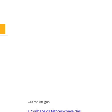
Outros Artigos
Conhece os fatores-chave das