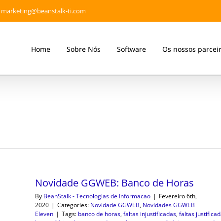
marketing@beanstalk-ti.com
Home
Sobre Nós
Software
Os nossos parcei
Novidade GGWEB: Banco de Horas
By
BeanStalk - Tecnologias de Informacao
|
Fevereiro 6th,
2020
|
Categories:
Novidade GGWEB
,
Novidades GGWEB
Eleven
|
Tags:
banco de horas
,
faltas injustificadas
,
faltas justifica