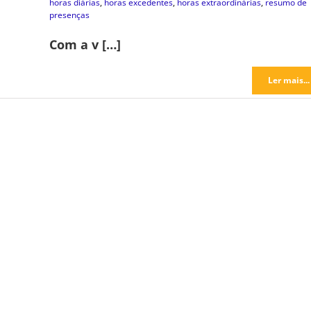
horas diárias
,
horas excedentes
,
horas extraordinárias
,
resumo de
presenças
Com a v […]
Ler mais...