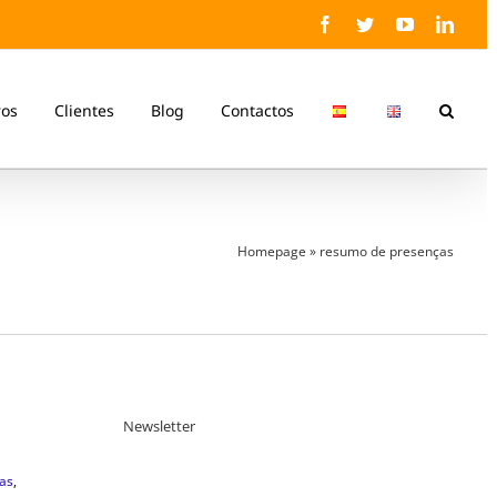
Facebook
Twitter
YouTube
Linke
ros
Clientes
Blog
Contactos
Homepage
»
resumo de presenças
Newsletter
das
,