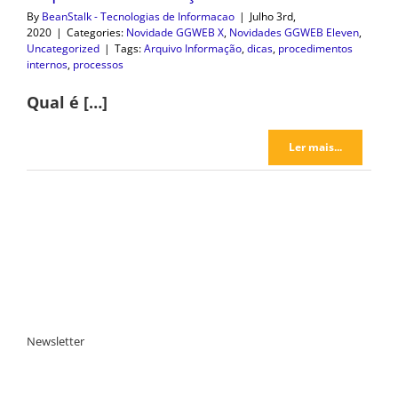
By
BeanStalk - Tecnologias de Informacao
|
Julho 3rd,
2020
|
Categories:
Novidade GGWEB X
,
Novidades GGWEB Eleven
,
Uncategorized
|
Tags:
Arquivo Informação
,
dicas
,
procedimentos
internos
,
processos
Qual é […]
Ler mais...
Newsletter