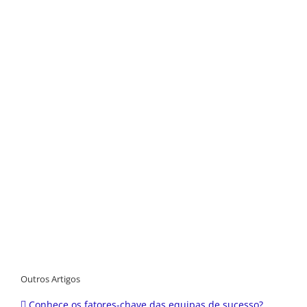
Outros Artigos
Conhece os fatores-chave das equipas de sucesso?