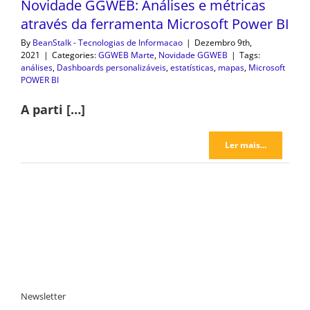
Novidade GGWEB: Análises e métricas
através da ferramenta Microsoft Power BI
By
BeanStalk - Tecnologias de Informacao
|
Dezembro 9th,
2021
|
Categories:
GGWEB Marte
,
Novidade GGWEB
|
Tags:
análises
,
Dashboards personalizáveis
,
estatísticas
,
mapas
,
Microsoft
POWER BI
A parti […]
Ler mais...
Newsletter