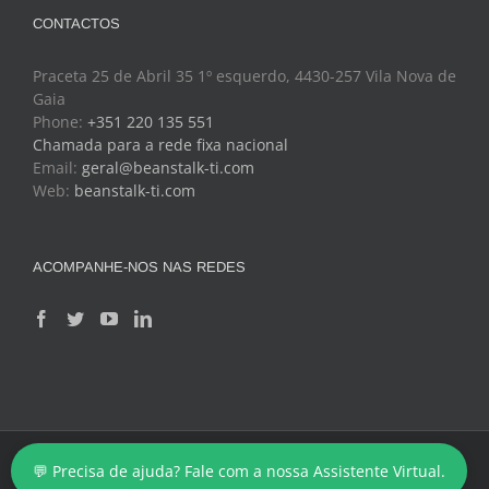
CONTACTOS
Praceta 25 de Abril 35 1º esquerdo, 4430-257 Vila Nova de
Gaia
Phone:
+351 220 135 551
Chamada para a rede fixa nacional
Email:
geral@beanstalk-ti.com
Web:
beanstalk-ti.com
ACOMPANHE-NOS NAS REDES
Copyright 2024 - BeanStalk - Tecnologias de Informação
💬 Precisa de ajuda? Fale com a nossa Assistente Virtual.
Facebook
Twitter
YouTube
LinkedIn