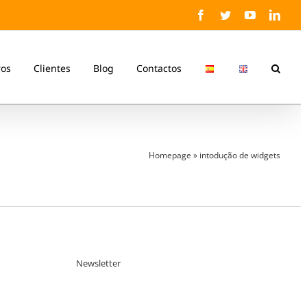
Facebook
Twitter
YouTube
Linke
ros
Clientes
Blog
Contactos
Homepage
»
intodução de widgets
Newsletter