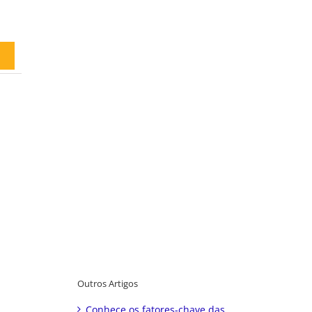
Outros Artigos
Conhece os fatores-chave das