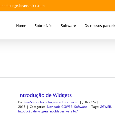
marketing@beanstalk-ti.com
Home
Sobre Nós
Software
Os nossos parcei
Introdução de Widgets
By
BeanStalk - Tecnologias de Informacao
|
Julho 22nd,
2015
|
Categories:
Novidade GGWEB
,
Software
|
Tags:
GGWEB
,
intodução de widgets
,
novidades
,
versão7