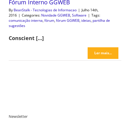
Fórum Interno GGWEB
By
BeanStalk - Tecnologias de Informacao
|
Julho 14th,
2016
|
Categories:
Novidade GGWEB
,
Software
|
Tags:
comunicação interna
,
fórum
,
fórum GGWEB
,
ideias
,
partilha de
sugestões
Conscient […]
Ler mais...
Newsletter