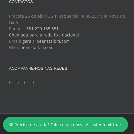
CONTACTOS
Praceta 25 de Abril 35 1º esquerdo, 4430-257 Vila Nova de
Gaia
Phone:
+351 220 135 551
Chamada para a rede fixa nacional
Email:
geral@beanstalk-ti.com
Web:
beanstalk-ti.com
ACOMPANHE-NOS NAS REDES
Copyright 2024 - BeanStalk - Tecnologias de Informação
💬 Precisa de ajuda? Fale com a nossa Assistente Virtual.
Facebook
Twitter
YouTube
LinkedIn