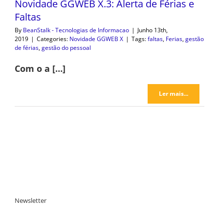
Novidade GGWEB X.3: Alerta de Férias e
Faltas
By
BeanStalk - Tecnologias de Informacao
|
Junho 13th,
2019
|
Categories:
Novidade GGWEB X
|
Tags:
faltas
,
Ferias
,
gestão
de férias
,
gestão do pessoal
Com o a […]
Ler mais...
Newsletter