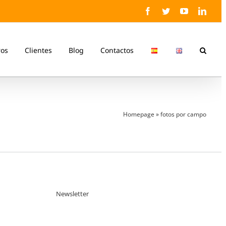
Facebook
Twitter
YouTube
Linke
ros
Clientes
Blog
Contactos
Homepage
»
fotos por campo
Newsletter