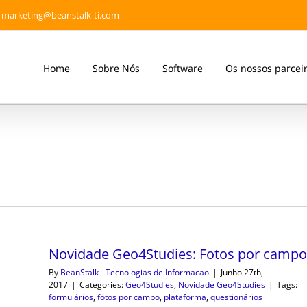
marketing@beanstalk-ti.com
Home
Sobre Nós
Software
Os nossos parcei
Novidade Geo4Studies: Fotos por campo
By
BeanStalk - Tecnologias de Informacao
|
Junho 27th,
2017
|
Categories:
Geo4Studies
,
Novidade Geo4Studies
|
Tags:
formulários
,
fotos por campo
,
plataforma
,
questionários