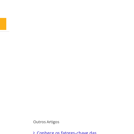
Outros Artigos
Conhece os fatores-chave das