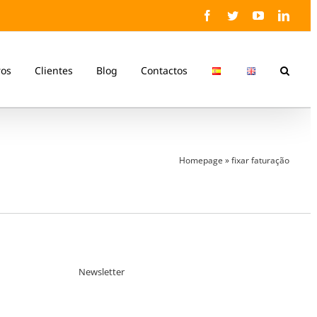
Facebook
Twitter
YouTube
Linke
ros
Clientes
Blog
Contactos
Homepage
»
fixar faturação
Newsletter