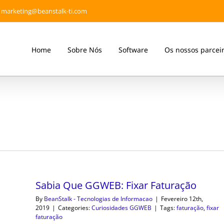
marketing@beanstalk-ti.com
Home
Sobre Nós
Software
Os nossos parcei
Sabia Que GGWEB: Fixar Faturação
By
BeanStalk - Tecnologias de Informacao
|
Fevereiro 12th,
2019
|
Categories:
Curiosidades GGWEB
|
Tags:
faturação
,
fixar
faturação