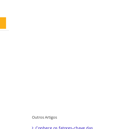
Outros Artigos
Conhece os fatores-chave das