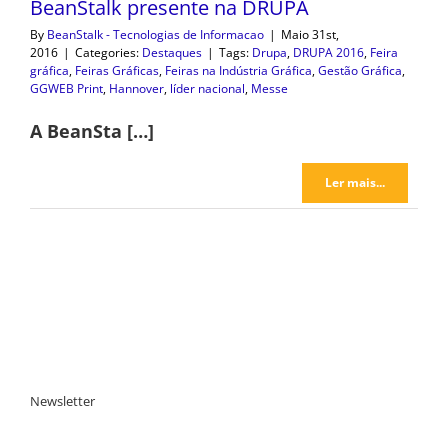
BeanStalk presente na DRUPA
By
BeanStalk - Tecnologias de Informacao
|
Maio 31st,
2016
|
Categories:
Destaques
|
Tags:
Drupa
,
DRUPA 2016
,
Feira
gráfica
,
Feiras Gráficas
,
Feiras na Indústria Gráfica
,
Gestão Gráfica
,
GGWEB Print
,
Hannover
,
líder nacional
,
Messe
A BeanSta […]
Ler mais...
Newsletter