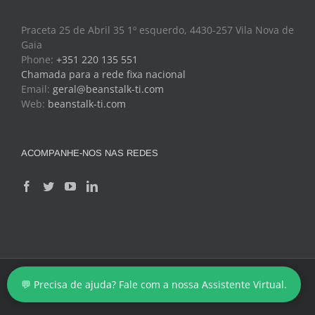
Praceta 25 de Abril 35 1º esquerdo, 4430-257 Vila Nova de
Gaia
Phone:
+351 220 135 551
Chamada para a rede fixa nacional
Email:
geral@beanstalk-ti.com
Web:
beanstalk-ti.com
ACOMPANHE-NOS NAS REDES
Copyright 2024 - BeanStalk - Tecnologias de Informação
💬 Precisa de ajuda? Fale com a nossa Assistente Virtual.
Facebook
Twitter
YouTube
LinkedIn