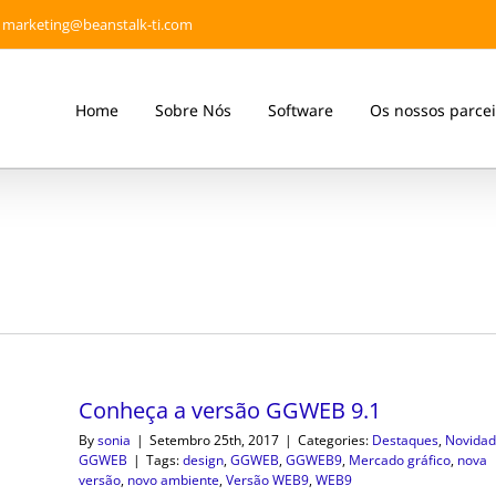
marketing@beanstalk-ti.com
Home
Sobre Nós
Software
Os nossos parcei
Conheça a versão GGWEB 9.1
By
sonia
|
Setembro 25th, 2017
|
Categories:
Destaques
,
Novidad
GGWEB
|
Tags:
design
,
GGWEB
,
GGWEB9
,
Mercado gráfico
,
nova
versão
,
novo ambiente
,
Versão WEB9
,
WEB9