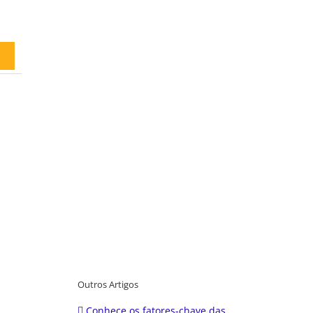
Outros Artigos
Conhece os fatores-chave das