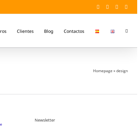
Facebook
Twitter
YouTube
Linke
ros
Clientes
Blog
Contactos
Homepage
»
design
Newsletter
e