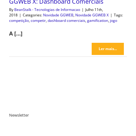
GGWEB X: Dashboard Comerciais
By
BeanStalk - Tecnologias de Informacao
|
Julho 11th,
2018
|
Categories:
Novidade GGWEB
,
Novidade GGWEB X
|
Tags:
competição
,
competir
,
dashboard comerciais
,
gamification
,
jogo
A […]
Ler mais...
Newsletter