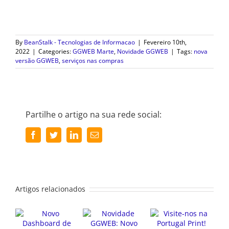
By
BeanStalk - Tecnologias de Informacao
|
Fevereiro 10th,
2022
|
Categories:
GGWEB Marte
,
Novidade GGWEB
|
Tags:
nova
versão GGWEB
,
serviços nas compras
Partilhe o artigo na sua rede social:
Facebook
Twitter
LinkedIn
Email
(necessário
mas
não
publicado)
Artigos relacionados