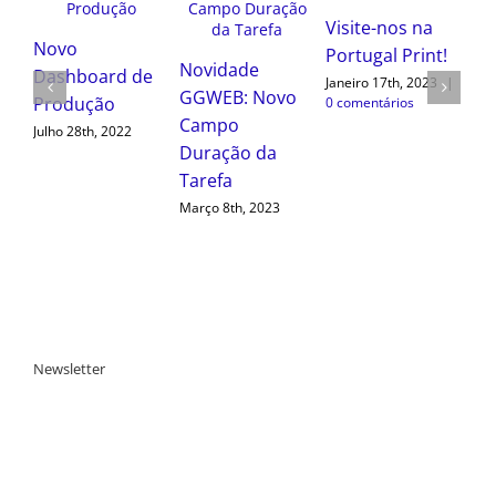
Novo
Visite-nos na
Dashboard de
Portugal Print!
Produção
de
Novidade
Janeiro 17th, 2023
|
Julho 28th, 2022
 Novo
GGWEB:
0 comentários
Dashboard de
o da
Equipamentos
Setembro 20th, 2022
 2023
Newsletter