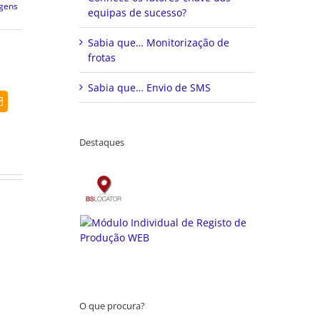
gens
equipas de sucesso?
Sabia que… Monitorização de
frotas
Sabia que… Envio de SMS
dIn
Email
(necessário
mas
não
Destaques
publicado)
O que procura?