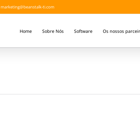
marketing@beanstalk-ti.com
Home
Sobre Nós
Software
Os nossos parcei