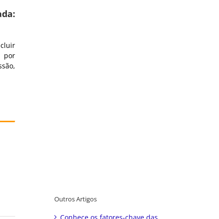
ada:
cluir
e por
ssão,
Outros Artigos
Conhece os fatores-chave das