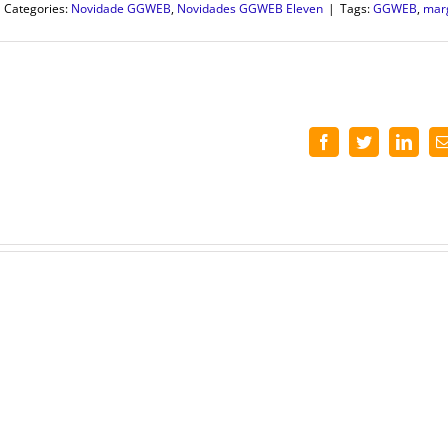
Categories:
Novidade GGWEB
,
Novidades GGWEB Eleven
|
Tags:
GGWEB
,
mar
Facebook
Twitter
Linke