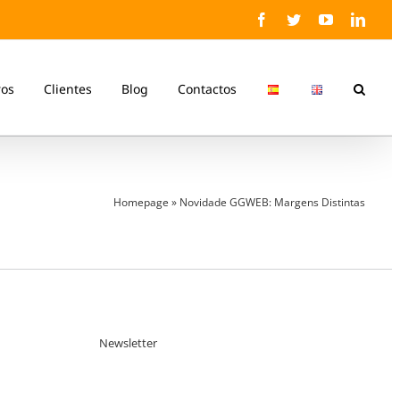
Facebook
Twitter
YouTube
Linke
ros
Clientes
Blog
Contactos
Homepage
»
Novidade GGWEB: Margens Distintas
Newsletter