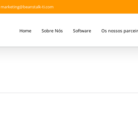
marketing@beanstalk-ti.com
Home
Sobre Nós
Software
Os nossos parcei