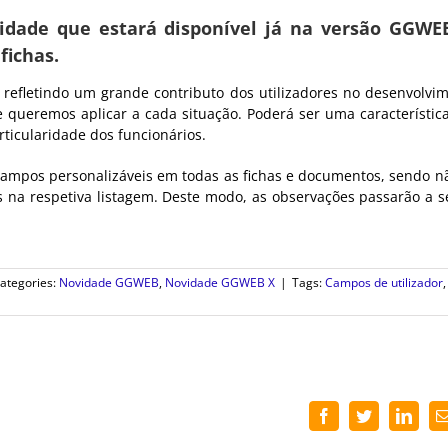
idade que estará disponível já na versão GGWE
fichas.
efletindo um grande contributo dos utilizadores no desenvolvi
 queremos aplicar a cada situação. Poderá ser uma característic
ticularidade dos funcionários.
 campos personalizáveis em todas as fichas e documentos, sendo n
s na respetiva listagem. Deste modo, as observações passarão a s
ategories:
Novidade GGWEB
,
Novidade GGWEB X
|
Tags:
Campos de utilizador
,
Facebook
Twitter
Linke