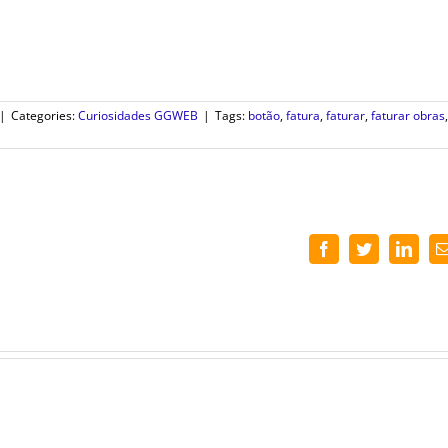
|
Categories:
Curiosidades GGWEB
|
Tags:
botão
,
fatura
,
faturar
,
faturar obras
,
Facebook
Twitter
Linke