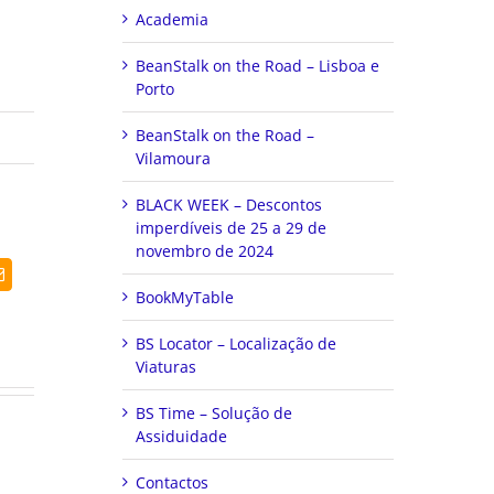
Academia
BeanStalk on the Road – Lisboa e
Porto
BeanStalk on the Road –
Vilamoura
BLACK WEEK – Descontos
imperdíveis de 25 a 29 de
novembro de 2024
dIn
Email
(necessário
BookMyTable
mas
não
BS Locator – Localização de
publicado)
Viaturas
BS Time – Solução de
Assiduidade
Contactos