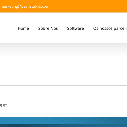
marketing@beanstalk-ti.com
Home
Sobre Nós
Software
Os nossos parcei
as”