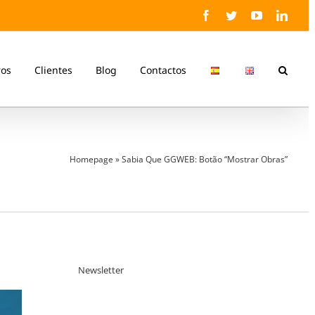
Facebook
Twitter
YouTube
Linke
ros
Clientes
Blog
Contactos
Homepage
»
Sabia Que GGWEB: Botão “Mostrar Obras”
Newsletter