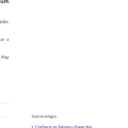
a um
João,
har o
 Play
Outros Artigos
Conhece os fatores-chave das