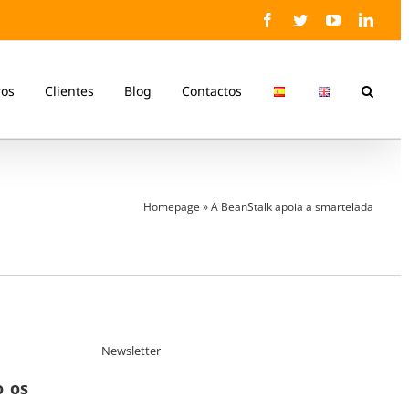
Facebook
Twitter
YouTube
Linke
ros
Clientes
Blog
Contactos
Homepage
»
A BeanStalk apoia a smartelada
Newsletter
 os