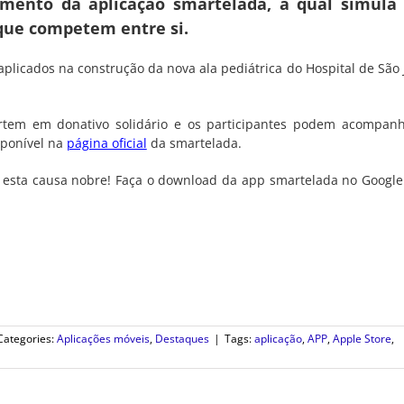
vimento da aplicação smartelada, a qual simul
 que competem entre si.
aplicados na construção da nova ala pediátrica do Hospital de São 
tem em donativo solidário e os participantes podem acompan
sponível na
página oficial
da smartelada.
oie esta causa nobre! Faça o download da app smartelada no Google
Categories:
Aplicações móveis
,
Destaques
|
Tags:
aplicação
,
APP
,
Apple Store
,