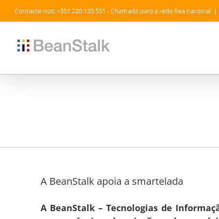
Skip
Contacte-nos: +351 220 135 551 - Chamada para a rede fixa nacional
|
to
content
A BeanStalk apoia a smartelada
A BeanStalk – Tecnologias de Informa