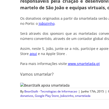
responsáveis pela criação e desenvol
martelo de São João e equipas virtuais,
Os donativos originados a partir da smartelada serão 
no Porto: o
Joãozinho
.
Será através dos
sponsors
que as marteladas conver
número convertido, através de um contador global di
Assim, neste S. João, junte-se a nós, participe e ap
Store
aqui
e na Apple Store
.
Para mais informações visite
www.smartelada.pt
Vamos smartelar?
By
BeanStalk - Tecnologias de Informacao
|
Junho 17th, 2015
|
donativos
,
Google Play Store
,
Joãozinho
,
smartelada