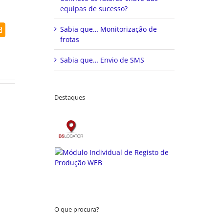
equipas de sucesso?
Sabia que… Monitorização de
dIn
Email
(necessário
frotas
mas
não
Sabia que… Envio de SMS
publicado)
Destaques
O que procura?