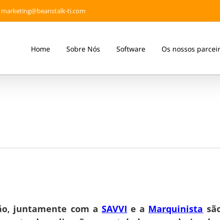
marketing@beanstalk-ti.com
Home
Sobre Nós
Software
Os nossos parcei
ção, juntamente com a
SAVVI
e a
Marquinista
são