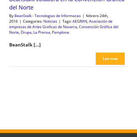
del Norte
By
BeanStalk - Tecnologias de Informacao
|
febrero 24th,
2016
|
Categories:
Noticias
|
Tags:
AEGRAN
,
Asociación de
empresas de Artes Graficas de Navarra
,
Convención Gráfica del
Norte
,
Drupa
,
La Prensa
,
Pamplona
BeanStalk […]
Lee mas