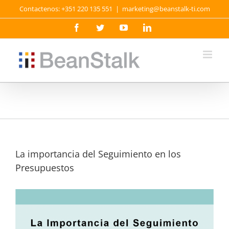
Skip
Contactenos: +351 220 135 551
|
marketing@beanstalk-ti.com
to
content
Facebook
Twitter
YouTube
LinkedIn
La importancia del Seguimiento en los
Presupuestos