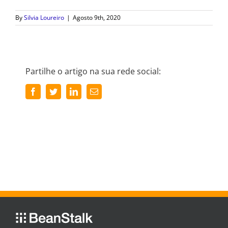
By
Silvia Loureiro
|
Agosto 9th, 2020
Partilhe o artigo na sua rede social:
Facebook
Twitter
LinkedIn
Email
(necessário
mas
não
publicado)