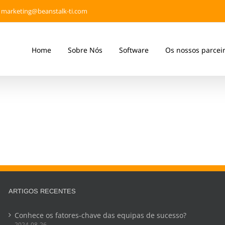
marketing@beanstalk-ti.com
Home
Sobre Nós
Software
Os nossos parcei
ARTIGOS RECENTES
Conhece os fatores-chave das equipas de sucesso?
2024-08-26