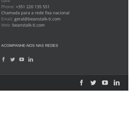
Gaia
Phone:
+351 220 135 551
Chamada para a rede fixa nacional
Email:
geral@beanstalk-ti.com
Web:
beanstalk-ti.com
ACOMPANHE-NOS NAS REDES
Facebook
Twitter
YouTube
Link