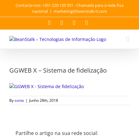
Skip
Contacte-nos: +351 220 135 551 - Chamada para a rede fixa
to
nacional
|
marketing@beanstalk-ti.com
content
Facebook
Twitter
YouTube
LinkedIn
GGWEB X – Sistema de fidelização
By
sonia
|
Junho 28th, 2018
Partilhe o artigo na sua rede social: