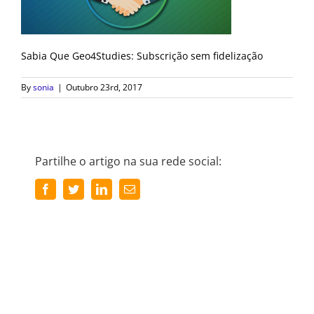
Sabia Que Geo4Studies: Subscrição sem fidelização
By
sonia
|
Outubro 23rd, 2017
Partilhe o artigo na sua rede social:
Facebook
Twitter
LinkedIn
Email
(necessário
mas
não
publicado)