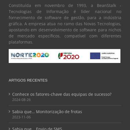
Constituída em novembro de 1993, a BeanStalk -
Tecnologias de Informação é líder nacional no
fornecimento de software de gestão, para a indústria
gráfica. A empresa atua no ramo das Novas Tecnologias,
apostando em desenvolvimento de software para nichos
de mercado específicos, compatível com diferentes
plataformas.
ARTIGOS RECENTES
Conhece os fatores-chave das equipas de sucesso?
2024-08-26
Sabia que… Monitorização de frotas
2023-11-06
Sabia que… Envio de SMS