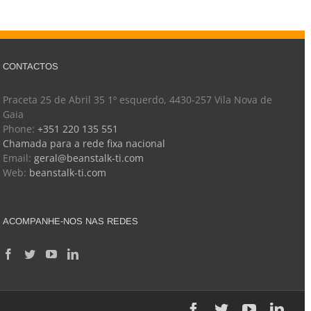
CONTACTOS
Praceta 25 de Abril 35 1º esquerdo, 4430-257 Vila Nova de
Gaia
Phone:
+351 220 135 551
Chamada para a rede fixa nacional
Email:
geral@beanstalk-ti.com
Web:
beanstalk-ti.com
ACOMPANHE-NOS NAS REDES
Facebook
Twitter
YouTube
Link