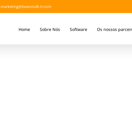
marketing@beanstalk-ti.com
Home
Sobre Nós
Software
Os nossos parcei