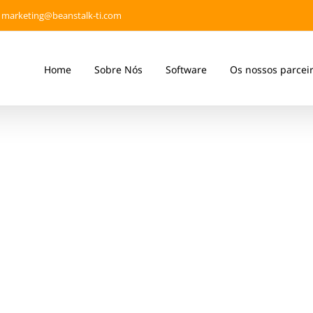
marketing@beanstalk-ti.com
Home
Sobre Nós
Software
Os nossos parcei