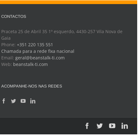
CONTACTOS
Praceta 25 de Abril 35 1º esquerdo, 4430-257 Vila Nova de
Gaia
Phone:
+351 220 135 551
Chamada para a rede fixa nacional
Email:
geral@beanstalk-ti.com
Web:
beanstalk-ti.com
ACOMPANHE-NOS NAS REDES
Facebook
Twitter
YouTube
Link