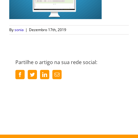
By
sonia
|
Dezembro 17th, 2019
Partilhe o artigo na sua rede social:
Facebook
Twitter
LinkedIn
Email
(necessário
mas
não
publicado)