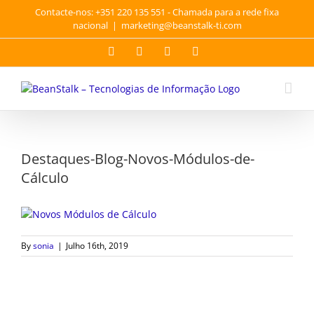
Skip
Contacte-nos: +351 220 135 551 - Chamada para a rede fixa
to
nacional
|
marketing@beanstalk-ti.com
content
Facebook
Twitter
YouTube
LinkedIn
Destaques-Blog-Novos-Módulos-de-
Cálculo
By
sonia
|
Julho 16th, 2019