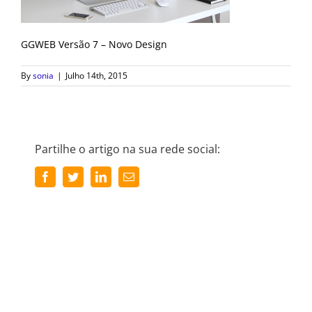
GGWEB Versão 7 – Novo Design
By
sonia
|
Julho 14th, 2015
Partilhe o artigo na sua rede social:
Facebook
Twitter
LinkedIn
Email
(necessário
mas
não
publicado)