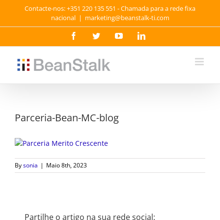
Skip
Contacte-nos: +351 220 135 551 - Chamada para a rede fixa
to
nacional
|
marketing@beanstalk-ti.com
content
Facebook
Twitter
YouTube
LinkedIn
Parceria-Bean-MC-blog
By
sonia
|
Maio 8th, 2023
Partilhe o artigo na sua rede social: