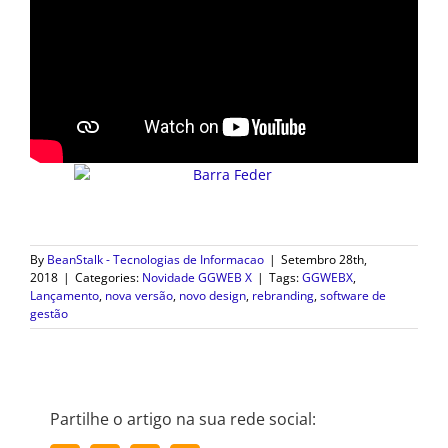
By
BeanStalk - Tecnologias de Informacao
|
Setembro 28th,
2018
|
Categories:
Novidade GGWEB X
|
Tags:
GGWEBX
,
Lançamento
,
nova versão
,
novo design
,
rebranding
,
software de
gestão
Partilhe o artigo na sua rede social: