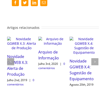
Facebook
Twitter
LinkedIn
Email
(necessário
mas
não
publicado)
Artigos relacionados
Arquivo de
Novidade
No
Informação
Novidade
GGWEB X.3:
GG
Julho 3rd, 2020
|
0
GGWEB X.4:
Alerta de
No
comentários
Sugestão de
Produção
Pl
Equipamento
Julho 2nd, 2019
|
0
Agos
comentários
Agosto 20th, 2019