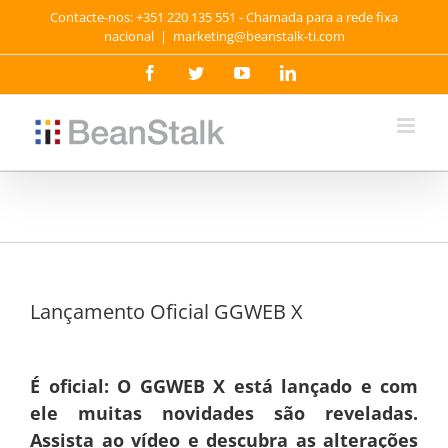
Skip
Contacte-nos: +351 220 135 551 - Chamada para a rede fixa
to
nacional
|
marketing@beanstalk-ti.com
content
Facebook
Twitter
YouTube
LinkedIn
Lançamento Oficial GGWEB X
É oficial: O GGWEB X está lançado e com
ele muitas novidades são reveladas.
Assista ao vídeo e descubra as alterações