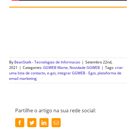
By
BeanStalk - Tecnologias de Informacao
|
Setembro 22nd,
2021
|
Categories:
GGWEB Marte
,
Novidade GGWEB
|
Tags:
criar
uma lista de contacto
,
e-goi
,
integrar GGWEB - Egoi
,
plataforma de
email marketing
Partilhe o artigo na sua rede social:
Facebook
Twitter
LinkedIn
Email
(necessário
mas