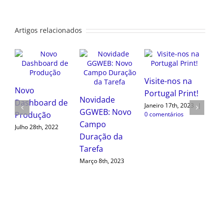
não
publicado)
Artigos relacionados
Novo
Novidade
na
Dashboard de
GGWEB: Novo
int!
Produção
Campo
Novidade
023
|
Duração da
Julho 28th, 2022
GGWEB:
Tarefa
Dashboard de
Março 8th, 2023
Equipamentos
Setembro 20th, 2022