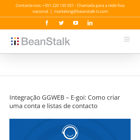
Skip
Contacte-nos: +351 220 135 551 - Chamada para a rede fixa
to
nacional
|
marketing@beanstalk-ti.com
content
Facebook
Twitter
YouTube
LinkedIn
Integração GGWEB – E-goi: Como criar
uma conta e listas de contacto
View
Larger
Image