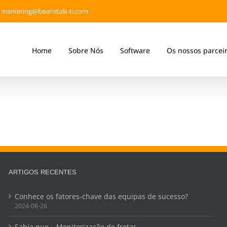
marketing@beanstalk-ti.com
Home
Sobre Nós
Software
Os nossos parcei
ARTIGOS RECENTES
Conhece os fatores-chave das equipas de sucesso?
2024-08-26
Sabia que… Monitorização de frotas