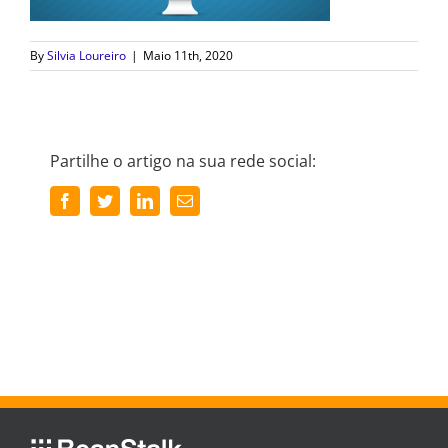
By
Silvia Loureiro
|
Maio 11th, 2020
Partilhe o artigo na sua rede social:
Facebook
Twitter
LinkedIn
Email
(necessário
mas
não
publicado)